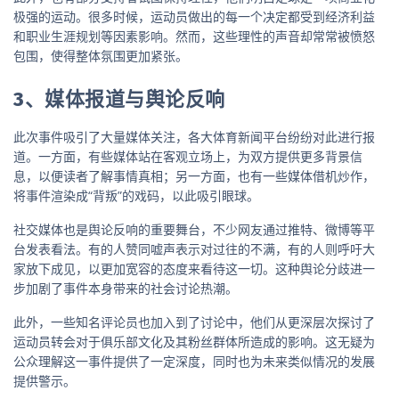
极强的运动。很多时候，运动员做出的每一个决定都受到经济利益
和职业生涯规划等因素影响。然而，这些理性的声音却常常被愤怒
包围，使得整体氛围更加紧张。
3、媒体报道与舆论反响
此次事件吸引了大量媒体关注，各大体育新闻平台纷纷对此进行报
道。一方面，有些媒体站在客观立场上，为双方提供更多背景信
息，以便读者了解事情真相；另一方面，也有一些媒体借机炒作，
将事件渲染成“背叛”的戏码，以此吸引眼球。
社交媒体也是舆论反响的重要舞台，不少网友通过推特、微博等平
台发表看法。有的人赞同嘘声表示对过往的不满，有的人则呼吁大
家放下成见，以更加宽容的态度来看待这一切。这种舆论分歧进一
步加剧了事件本身带来的社会讨论热潮。
此外，一些知名评论员也加入到了讨论中，他们从更深层次探讨了
运动员转会对于俱乐部文化及其粉丝群体所造成的影响。这无疑为
公众理解这一事件提供了一定深度，同时也为未来类似情况的发展
提供警示。