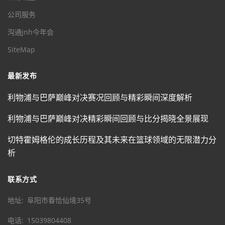
公司服务
沟通jnh今年会
SiteMap
最新发布
利物浦与巴萨巅峰对决赛况回顾与精彩瞬间深度解析
利物浦与巴萨巅峰对决精彩瞬间回顾与比分揭晓全景展现
切特霍姆格伦的成长历程及其未来在篮球领域的无限潜力分
析
联系方式
地址
阜阳市春恰仙境35号
电话
15039804408