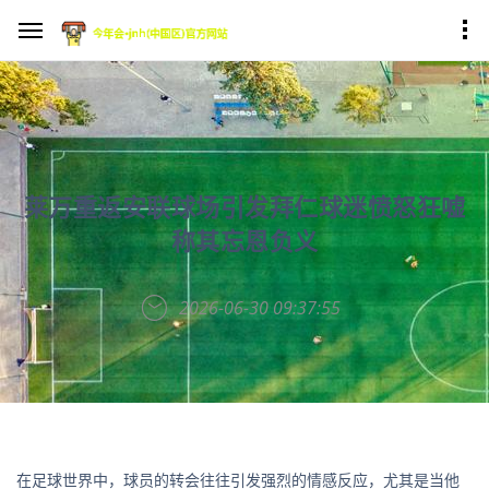
莱万重返安联球场引发拜仁球迷愤怒狂嘘
称其忘恩负义
2026-06-30 09:37:55
在足球世界中，球员的转会往往引发强烈的情感反应，尤其是当他