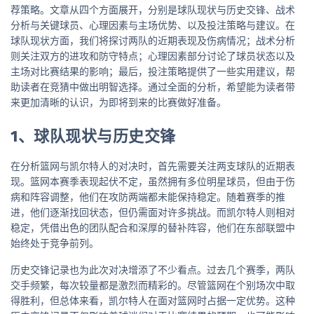
荐策略。文章从四个方面展开，分别是球队现状与历史交锋、战术
分析与关键球员、心理因素与主场优势、以及投注策略与建议。在
球队现状方面，我们将探讨两队的近期表现及伤病情况；战术分析
则关注双方的进攻和防守特点；心理因素部分讨论了球员状态以及
主场对比赛结果的影响；最后，投注策略提供了一些实用建议，帮
助读者在竞猜中做出明智选择。通过全面的分析，希望能为读者带
来更加清晰的认识，为即将到来的比赛做好准备。
1、球队现状与历史交锋
在分析篮网与凯尔特人的对决时，首先需要关注两支球队的近期表
现。篮网本赛季表现起伏不定，虽然拥有多位明星球员，但由于伤
病和阵容调整，他们在攻防两端都未能保持稳定。随着赛季的推
进，他们逐渐找回状态，但仍需面对许多挑战。而凯尔特人则相对
稳定，凭借出色的团队配合和深厚的替补阵容，他们在东部联盟中
始终处于竞争前列。
历史交锋记录也为此次对决增添了不少看点。过去几个赛季，两队
交手频繁，每次较量都是激烈而精彩的。尽管篮网在个别场次中取
得胜利，但总体来看，凯尔特人在面对篮网时占据一定优势。这种