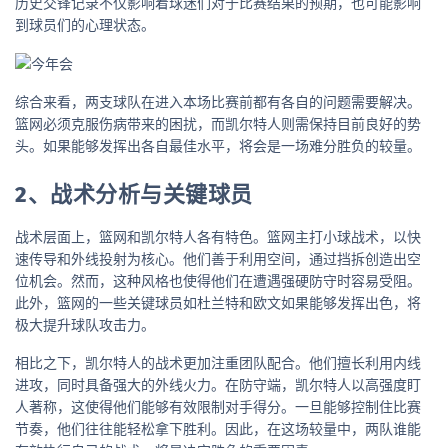
历史交锋记录不仅影响着球迷们对于比赛结果的预期，也可能影响
到球员们的心理状态。
综合来看，两支球队在进入本场比赛前都有各自的问题需要解决。
篮网必须克服伤病带来的困扰，而凯尔特人则需保持目前良好的势
头。如果能够发挥出各自最佳水平，将会是一场难分胜负的较量。
2、战术分析与关键球员
战术层面上，篮网和凯尔特人各有特色。篮网主打小球战术，以快
速传导和外线投射为核心。他们善于利用空间，通过挡拆创造出空
位机会。然而，这种风格也使得他们在遭遇强硬防守时容易受阻。
此外，篮网的一些关键球员如杜兰特和欧文如果能够发挥出色，将
极大提升球队攻击力。
相比之下，凯尔特人的战术更加注重团队配合。他们擅长利用内线
进攻，同时具备强大的外线火力。在防守端，凯尔特人以高强度盯
人著称，这使得他们能够有效限制对手得分。一旦能够控制住比赛
节奏，他们往往能轻松拿下胜利。因此，在这场较量中，两队谁能