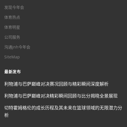
发现今年会
体育热点
体育明星
公司服务
沟通jnh今年会
SiteMap
最新发布
利物浦与巴萨巅峰对决赛况回顾与精彩瞬间深度解析
利物浦与巴萨巅峰对决精彩瞬间回顾与比分揭晓全景展现
切特霍姆格伦的成长历程及其未来在篮球领域的无限潜力分
析