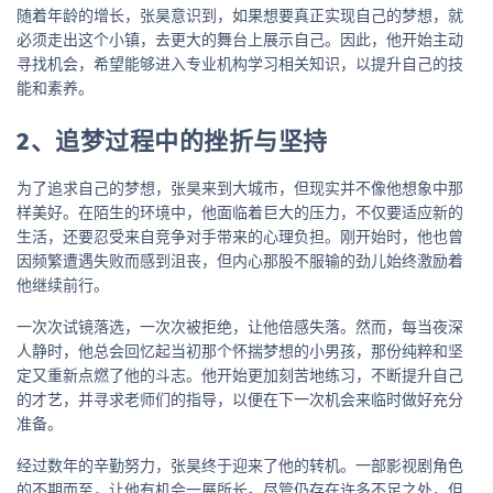
随着年龄的增长，张昊意识到，如果想要真正实现自己的梦想，就
必须走出这个小镇，去更大的舞台上展示自己。因此，他开始主动
寻找机会，希望能够进入专业机构学习相关知识，以提升自己的技
能和素养。
2、追梦过程中的挫折与坚持
为了追求自己的梦想，张昊来到大城市，但现实并不像他想象中那
样美好。在陌生的环境中，他面临着巨大的压力，不仅要适应新的
生活，还要忍受来自竞争对手带来的心理负担。刚开始时，他也曾
因频繁遭遇失败而感到沮丧，但内心那股不服输的劲儿始终激励着
他继续前行。
一次次试镜落选，一次次被拒绝，让他倍感失落。然而，每当夜深
人静时，他总会回忆起当初那个怀揣梦想的小男孩，那份纯粹和坚
定又重新点燃了他的斗志。他开始更加刻苦地练习，不断提升自己
的才艺，并寻求老师们的指导，以便在下一次机会来临时做好充分
准备。
经过数年的辛勤努力，张昊终于迎来了他的转机。一部影视剧角色
的不期而至，让他有机会一展所长。尽管仍存在许多不足之处，但