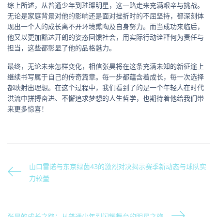
综上所述，从普通少年到璀璨明星，这一路走来充满艰辛与挑战。
无论是家庭背景对他的影响还是面对挫折时的不屈坚持，都深刻体
现出一个人的成长离不开环境熏陶及自身努力。而当成功来临后，
他又以更加豁达开朗的姿态回馈社会，用实际行动诠释何为责任与
担当，这些都彰显了他的品格魅力。
最终，无论未来怎样变化，相信张昊将在这条充满未知的新征途上
继续书写属于自己的传奇篇章。每一步都蕴含着成长，每一次选择
都映射出理想。在这个过程中，我们看到了的是一个年轻人在时代
洪流中拼搏奋进、不懈追求梦想的人生哲学，也期待着他给我们带
来更多惊喜！
山口雷诺与东京绿茵43的激烈对决揭示赛季新动态与球队实
力较量
张昊的成长之路：从普通少年到闪耀舞台的明星之旅