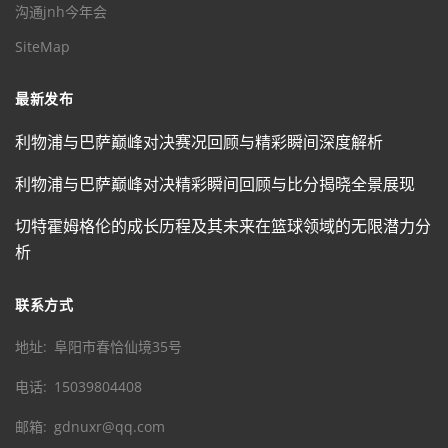
沟通jnh今年会
SiteMap
最新发布
利物浦与巴萨巅峰对决赛况回顾与精彩瞬间深度解析
利物浦与巴萨巅峰对决精彩瞬间回顾与比分揭晓全景展现
切特霍姆格伦的成长历程及其未来在篮球领域的无限潜力分
析
联系方式
地址
阜阳市春恰仙境35号
电话
15039804408
邮箱
gdnuxr@qq.com