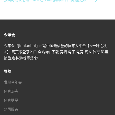
今年会
今年会『jinnianhui』✅是中国最信誉的体育大平台【✳️一叶之秋
✳️】,网页版登录入口,全站app下载,竞猜,电子,电竞,真人,体育,彩票,
捕鱼,各种游戏等您来!
导航
发现今年会
体育热点
体育明星
公司服务