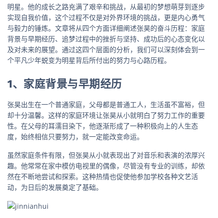
明星。他的成长之路充满了艰辛和挑战，从最初的梦想萌芽到逐步
实现自我价值，这个过程不仅是对外界环境的挑战，更是内心勇气
与毅力的锤炼。文章将从四个方面详细阐述张昊的奋斗历程：家庭
背景与早期经历、追梦过程中的挫折与坚持、成功后的心态变化以
及对未来的展望。通过这四个层面的分析，我们可以深刻体会到一
个平凡少年蜕变为明星背后所付出的努力与心路历程。
1、家庭背景与早期经历
张昊出生在一个普通家庭，父母都是普通工人，生活虽不富裕，但
却十分温馨。这样的家庭环境让张昊从小就明白了努力工作的重要
性。在父母的耳濡目染下，他逐渐形成了一种积极向上的人生态
度，始终相信只要努力，就一定能改变命运。
虽然家庭条件有限，但张昊从小就表现出了对音乐和表演的浓厚兴
趣。他常常在家中模仿电视里的偶像，尽管没有专业的训练，却依
然在不断地尝试和探索。这种热情也促使他参加学校各种文艺活
动，为日后的发展奠定了基础。