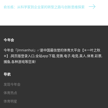
俞长栋：从科学家到企业家的转型之路与创新思维探索
今年会
今年会『jinnianhui』✅是中国最信誉的体育大平台【✳️一叶之秋
✳️】,网页版登录入口,全站app下载,竞猜,电子,电竞,真人,体育,彩票,
捕鱼,各种游戏等您来!
导航
发现今年会
体育热点
体育明星