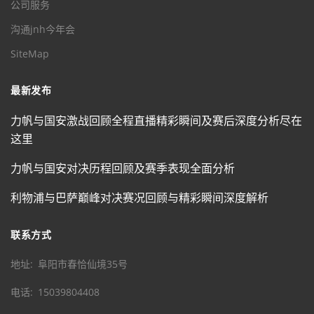
公司服务
沟通jnh今年会
SiteMap
最新发布
力帆与国安激战回顾全程直播精彩瞬间及赛后深度分析尽在
这里
力帆与国安对决历程回顾及赛季表现全面分析
利物浦与巴萨巅峰对决赛况回顾与精彩瞬间深度解析
联系方式
地址
阜阳市春恰仙境35号
电话
15039804408