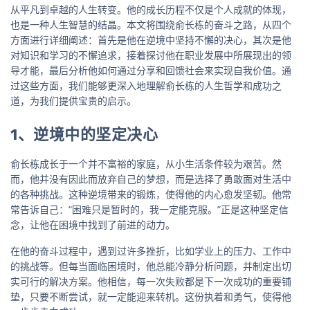
从平凡到卓越的人生转变。他的成长历程不仅是个人成就的体现，
也是一种人生智慧的结晶。本文将围绕俞长栋的奋斗之路，从四个
方面进行详细阐述：首先是他在逆境中坚持不懈的决心，其次是他
对知识和学习的不懈追求，接着探讨他在职业发展中所展现出的领
导才能，最后分析他如何通过分享和回馈社会来实现自我价值。通
过这些方面，我们能够更深入地理解俞长栋的人生哲学和成功之
道，为我们提供宝贵的启示。
1、逆境中的坚定决心
俞长栋成长于一个并不富裕的家庭，从小生活条件较为艰苦。然
而，他并没有因此而放弃自己的梦想，而是选择了勇敢面对生活中
的各种挑战。这种逆境带来的锻炼，使得他的内心愈发坚韧。他常
常告诉自己：“困难只是暂时的，我一定能克服。”正是这种坚定信
念，让他在困境中找到了前进的动力。
在他的奋斗过程中，遇到过许多挫折，比如学业上的压力、工作中
的挑战等。但每当面临困境时，他总能冷静分析问题，并制定出切
实可行的解决方案。他相信，每一次失败都是下一次成功的重要铺
垫，只要不断尝试，就一定能迎来转机。这份执着和勇气，使得他