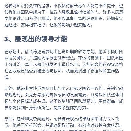
这种对知识持久性的追求，不仅使得俞长栋个人能力不断提升，也
使得他在团队中成为了一位受人尊敬且值得信赖的人。许多人愿意
向他请教，因为他们知道，他不仅具备丰富的理论知识，还拥有实
践经验，这样相辅相成，让他的影响力越来越大。
3、展现出的领导才能
在职场上，俞长栋逐渐展现出色彩斑斓的领导才能。他善于倾听团
队成员意见，并鼓励大家提出创新想法。在他的带领下，团队氛围
十分融洽，每个人都能够发挥出最佳水平。这种包容性的领导风格
让团队成员感受到被重视与认可，从而激发出了更强烈的工作热
情。
此外，他还非常注重团队目标与个人目标之间的一致性。在制定战
略规划时，会充分考虑到每位成员的发展需要，以确保团队整体目
标与个体目标达成共识。这不仅增强了团队凝聚力，更使得每个成
员都能找到自身价值所在，提高了整体执行力。
最后，在处理复杂问题时，俞长栋表现出的果断决策能力令人钦
佩。他善于分析形势，并迅速采取行动，有效应对各种突发状况。